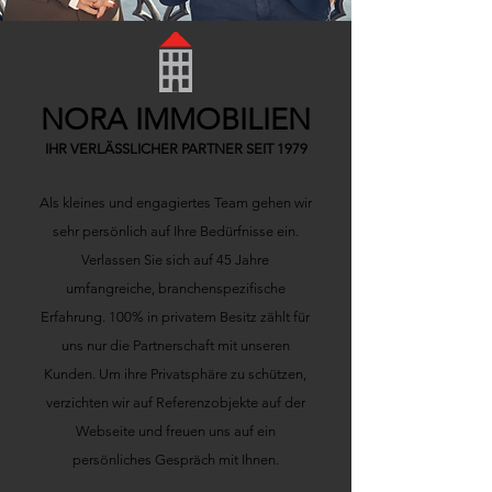
NORA IMMOBILIEN
IHR VERLÄSSLICHER PARTNER SEIT 1979
Als kleines und engagiertes Team gehen wir
sehr persönlich auf Ihre Bedürfnisse ein.
Verlassen Sie sich auf 45 Jahre
umfangreiche, branchenspezifische
Erfahrung.
100% in privatem Besitz zählt für
uns nur die Partnerschaft mit unseren
Kunden. Um ihre Privatsphäre zu schützen,
verzichten wir auf Referenzobjekte auf der
Webseite und freuen uns auf ein
persönliches Gespräch mit Ihnen.