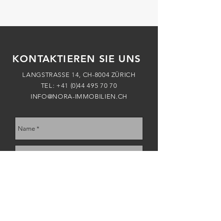
KONTAKTIEREN SIE UNS
LANGSTRASSE 14, CH-8004 ZÜRICH
TEL:
+41 (0)44 495 70 70
INFO@NORA-IMMOBILIEN.CH