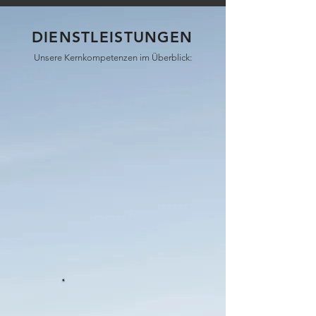
DIENSTLEISTUNGEN
Unsere Kernkompetenzen im Überblick:
BEWIRTSCHAFTUNG
Wir betreuen Ihre Immobilie als wäre
es unsere eigene.
STOCKWERKEIGENTUM
Wir verwalten nicht nur, sondern wir
kümmern uns.
ERSTVERMIETUNG
Mit Rat und Tat, auch wenn's mal
nicht alltäglich ist.